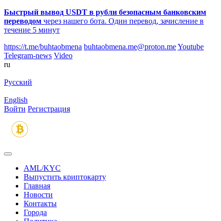
Быстрый вывод USDT в рубли безопасным банковским
переводом
через нашего бота. Один перевод, зачисление в
течение 5 минут
https://t.me/buhtaobmena
buhtaobmena.me@proton.me
Youtube
Telegram-news
Video
ru
Русский
English
Войти
Регистрация
AML/KYC
Выпустить криптокарту
Главная
Новости
Контакты
Города