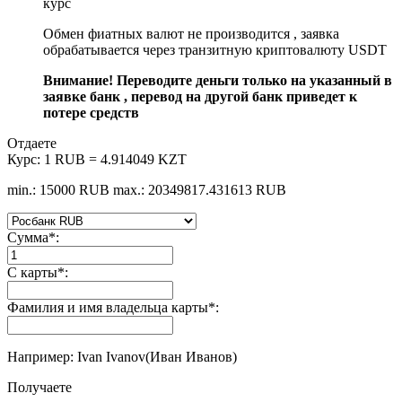
курс
Обмен фиатных валют не производится , заявка
обрабатывается через транзитную криптовалюту USDT
Внимание! Переводите деньги только на указанный в
заявке банк , перевод на другой банк приведет к
потере средств
Отдаете
Курс:
1 RUB = 4.914049 KZT
min.: 15000 RUB
max.: 20349817.431613 RUB
Сумма
*
:
С карты
*
:
Фамилия и имя владельца карты
*
:
Например: Ivan Ivanov(Иван Иванов)
Получаете