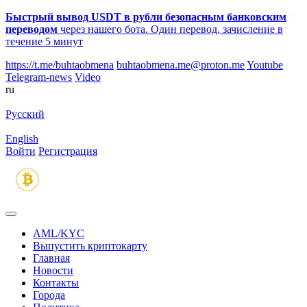
Быстрый вывод USDT в рубли безопасным банковским
переводом
через нашего бота. Один перевод, зачисление в
течение 5 минут
https://t.me/buhtaobmena
buhtaobmena.me@proton.me
Youtube
Telegram-news
Video
ru
Русский
English
Войти
Регистрация
AML/KYC
Выпустить криптокарту
Главная
Новости
Контакты
Города