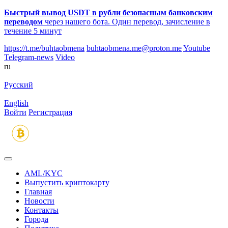
Быстрый вывод USDT в рубли безопасным банковским
переводом
через нашего бота. Один перевод, зачисление в
течение 5 минут
https://t.me/buhtaobmena
buhtaobmena.me@proton.me
Youtube
Telegram-news
Video
ru
Русский
English
Войти
Регистрация
AML/KYC
Выпустить криптокарту
Главная
Новости
Контакты
Города