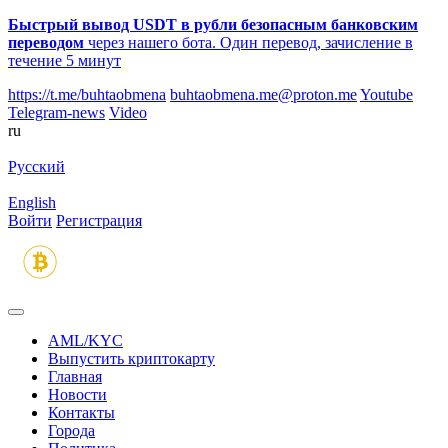
Быстрый вывод USDT в рубли безопасным банковским
переводом
через нашего бота. Один перевод, зачисление в
течение 5 минут
https://t.me/buhtaobmena
buhtaobmena.me@proton.me
Youtube
Telegram-news
Video
ru
Русский
English
Войти
Регистрация
AML/KYC
Выпустить криптокарту
Главная
Новости
Контакты
Города