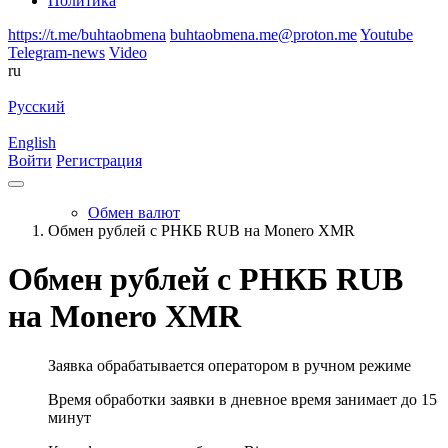
Политика
https://t.me/buhtaobmena
buhtaobmena.me@proton.me
Youtube
Telegram-news
Video
ru
Русский
English
Войти
Регистрация
Обмен валют
Обмен рублей с РНКБ RUB на Monero XMR
Обмен рублей с РНКБ RUB
на Monero XMR
Заявка обрабатывается оператором в ручном режиме
Время обработки заявки в дневное время занимает до 15
минут