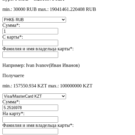
min.: 30000 RUB
max.: 19041461.220408 RUB
Сумма
*
:
С карты
*
:
Фамилия и имя владельца карты
*
:
Например: Ivan Ivanov(Иван Иванов)
Получаете
min.: 157550.934 KZT
max.: 100000000 KZT
Сумма
*
:
На карту
*
:
Фамилия и имя владельца карты
*
: