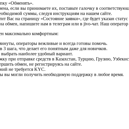
опку «Обменять».
мена, если вы принимаете их, поставьте галочку в соответствую
необходимой суммы, следуя инструкциям на нашем сайте.
т Вас на страницу «Состояние заявки», где будет указан статус
на обмен, напишите нам в телеграм или в jivo-чат. Наш операто
мен максимально комфортным:
минуты, операторы вежливые и всегда готовы помочь.
 3 шага, что делает его понятным даже для новичков.
ь выбрать наиболее удобный вариант.
ку при отправке средств в Казахстан, Турцию, Грузию, Узбеки
ршить обмен, не регистрируясь на сайте.
ний не требуется KYC.
бы вы могли получить необходимую поддержку в любое время.