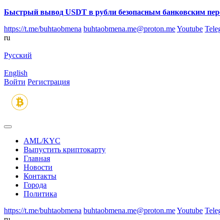
Быстрый вывод USDT в рубли безопасным банковским пер
https://t.me/buhtaobmena
buhtaobmena.me@proton.me
Youtube
Tele
ru
Русский
English
Войти
Регистрация
AML/KYC
Выпустить криптокарту
Главная
Новости
Контакты
Города
Политика
https://t.me/buhtaobmena
buhtaobmena.me@proton.me
Youtube
Tele
ru