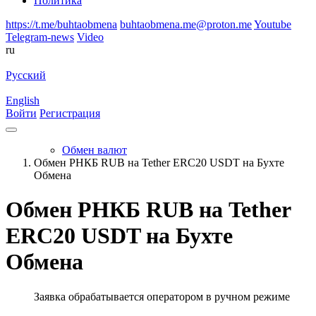
Политика
https://t.me/buhtaobmena
buhtaobmena.me@proton.me
Youtube
Telegram-news
Video
ru
Русский
English
Войти
Регистрация
Обмен валют
Обмен РНКБ RUB на Tether ERC20 USDT на Бухте
Обмена
Обмен РНКБ RUB на Tether
ERC20 USDT на Бухте
Обмена
Заявка обрабатывается оператором в ручном режиме