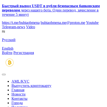
Быстрый вывод USDT в рубли безопасным банковским
переводом
через нашего бота. Один перевод, зачисление в
течение 5 минут
https://t.me/buhtaobmena
buhtaobmena.me@proton.me
Youtube
Telegram-news
Video
ru
Русский
English
Войти
Регистрация
AML/KYC
Выпустить криптокарту
Главная
Новости
Контакты
Города