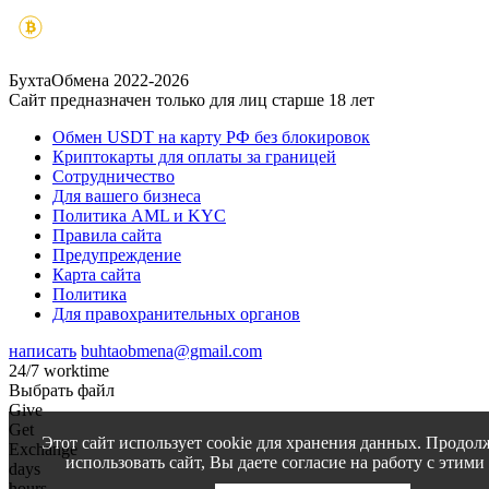
БухтаОбмена 2022-2026
Сайт предназначен только для лиц старше 18 лет
Обмен USDT на карту РФ без блокировок
Криптокарты для оплаты за границей
Сотрудничество
Для вашего бизнеса
Политика AML и KYC
Правила сайта
Предупреждение
Карта сайта
Политика
Для правохранительных органов
написать
buhtaobmena@gmail.com
24/7 worktime
Выбрать файл
Give
Get
Этот сайт использует cookie для хранения данных. Продол
Exchange
использовать сайт, Вы даете согласие на работу с этими
days
hours