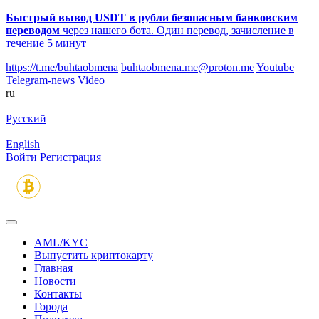
Быстрый вывод USDT в рубли безопасным банковским
переводом
через нашего бота. Один перевод, зачисление в
течение 5 минут
https://t.me/buhtaobmena
buhtaobmena.me@proton.me
Youtube
Telegram-news
Video
ru
Русский
English
Войти
Регистрация
AML/KYC
Выпустить криптокарту
Главная
Новости
Контакты
Города