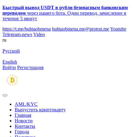
Быстрый вывод USDT в рубли безопасным банковским
переводом
через нашего бота. Один перевод, зачисление в
течение 5 минут
https://t.me/buhtaobmena
buhtaobmena.me@proton.me
Youtube
Telegram-news
Video
ru
Русский
English
Войти
Регистрация
AML/KYC
Выпустить криптокарту
Главная
Новости
Контакты
Города