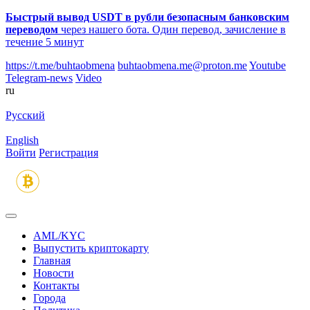
Быстрый вывод USDT в рубли безопасным банковским
переводом
через нашего бота. Один перевод, зачисление в
течение 5 минут
https://t.me/buhtaobmena
buhtaobmena.me@proton.me
Youtube
Telegram-news
Video
ru
Русский
English
Войти
Регистрация
AML/KYC
Выпустить криптокарту
Главная
Новости
Контакты
Города