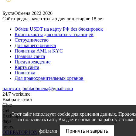
БухтаОбмена 2022-2026
Сайт предназначен только для лиц старше 18 лет
Обмен USDT на карту РФ без блокировок
Криптокарты для оплаты за границей
Сотрудничество
Для вашего бизнеса
Политика AML и KYC
Правила сайта
Предупреждение
Карта сайта
Политика
Для правохранительных органов
написать
buhtaobmena@gmail.com
24/7 worktime
Выбрать файл
Give
Get
Этот сайт использует cookie для хранения данных. Продол
Exchange
использовать сайт, Вы даете согласие на работу с этими
days
hours
файлами.
Принять и закрыть
ОПЕРАТОР [ON]