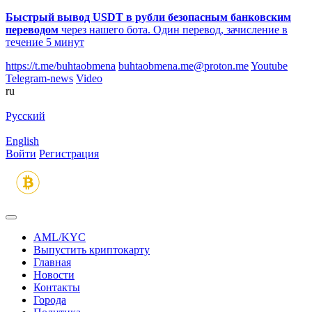
Быстрый вывод USDT в рубли безопасным банковским
переводом
через нашего бота. Один перевод, зачисление в
течение 5 минут
https://t.me/buhtaobmena
buhtaobmena.me@proton.me
Youtube
Telegram-news
Video
ru
Русский
English
Войти
Регистрация
AML/KYC
Выпустить криптокарту
Главная
Новости
Контакты
Города