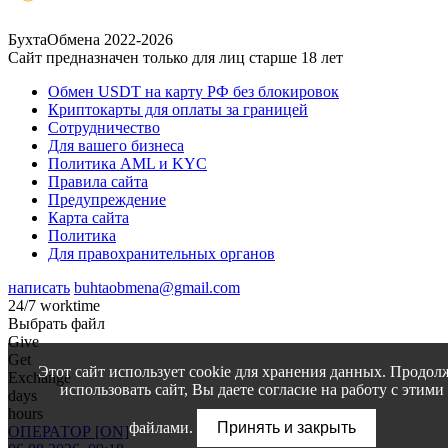
БухтаОбмена 2022-2026
Сайт предназначен только для лиц старше 18 лет
Обмен USDT на карту РФ без блокировок
Криптокарты для оплаты за границей
Сотрудничество
Для вашего бизнеса
Политика AML и KYC
Правила сайта
Предупреждение
Карта сайта
Политика
Для правохранительных органов
написать
buhtaobmena@gmail.com
24/7 worktime
Выбрать файл
Give
Get
Этот сайт использует cookie для хранения данных. Продол
Exchange
использовать сайт, Вы даете согласие на работу с этими
days
hours
файлами.
Принять и закрыть
ОПЕРАТОР [ON]