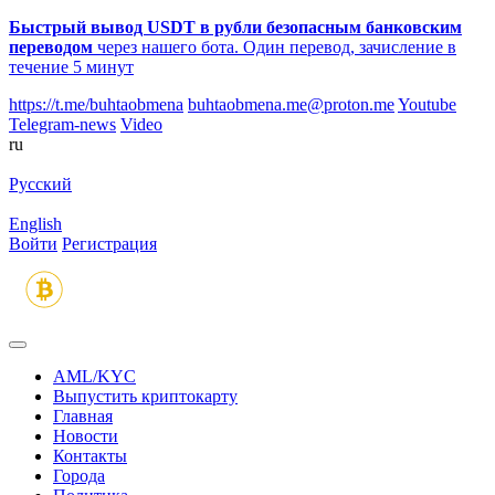
Быстрый вывод USDT в рубли безопасным банковским
переводом
через нашего бота. Один перевод, зачисление в
течение 5 минут
https://t.me/buhtaobmena
buhtaobmena.me@proton.me
Youtube
Telegram-news
Video
ru
Русский
English
Войти
Регистрация
AML/KYC
Выпустить криптокарту
Главная
Новости
Контакты
Города