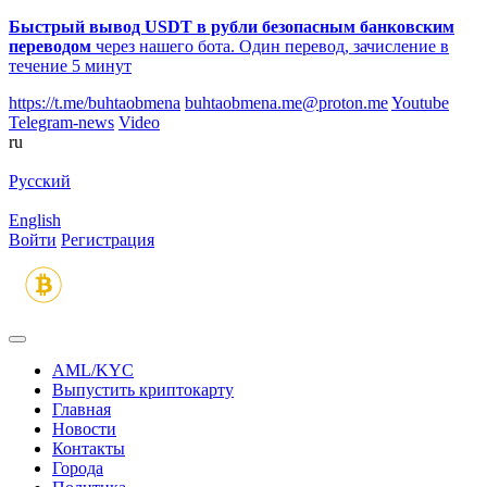
Быстрый вывод USDT в рубли безопасным банковским
переводом
через нашего бота. Один перевод, зачисление в
течение 5 минут
https://t.me/buhtaobmena
buhtaobmena.me@proton.me
Youtube
Telegram-news
Video
ru
Русский
English
Войти
Регистрация
AML/KYC
Выпустить криптокарту
Главная
Новости
Контакты
Города