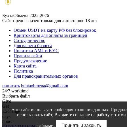
БухтаОбмена 2022-2026
Сайт предназначен только для лиц старше 18 лет
Обмен USDT на карту РФ без блокировок
Криптокарты для оплаты за границей
Сотрудничество
Для вашего бизнеса
Политика AML и KYC
Правила сайта
Предупреждение
Карта сайта
Политика
Для правохранительных органов
написать
buhtaobmena@gmail.com
24/7 worktime
Выбрать файл
Give
Get
Этот сайт использует cookie для хранения данных. Продол
Exchange
использовать сайт, Вы даете согласие на работу с этими
days
hours
файлами.
Принять и закрыть
ОПЕРАТОР [ON]