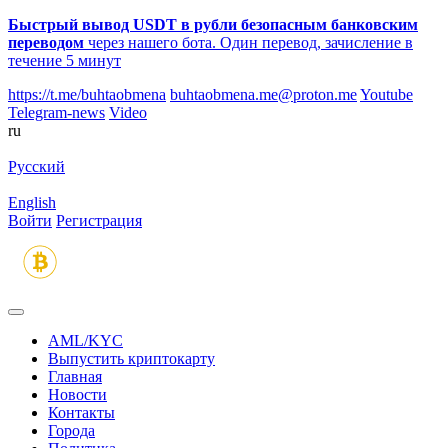
Быстрый вывод USDT в рубли безопасным банковским
переводом
через нашего бота. Один перевод, зачисление в
течение 5 минут
https://t.me/buhtaobmena
buhtaobmena.me@proton.me
Youtube
Telegram-news
Video
ru
Русский
English
Войти
Регистрация
AML/KYC
Выпустить криптокарту
Главная
Новости
Контакты
Города