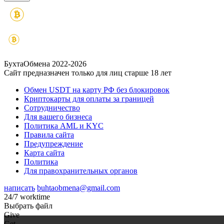
БухтаОбмена 2022-2026
Сайт предназначен только для лиц старше 18 лет
Обмен USDT на карту РФ без блокировок
Криптокарты для оплаты за границей
Сотрудничество
Для вашего бизнеса
Политика AML и KYC
Правила сайта
Предупреждение
Карта сайта
Политика
Для правохранительных органов
написать
buhtaobmena@gmail.com
24/7 worktime
Выбрать файл
Give
Get