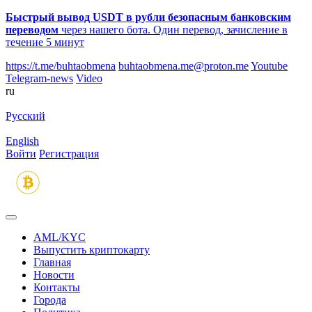
Быстрый вывод USDT в рубли безопасным банковским
переводом
через нашего бота. Один перевод, зачисление в
течение 5 минут
https://t.me/buhtaobmena
buhtaobmena.me@proton.me
Youtube
Telegram-news
Video
ru
Русский
English
Войти
Регистрация
AML/KYC
Выпустить криптокарту
Главная
Новости
Контакты
Города