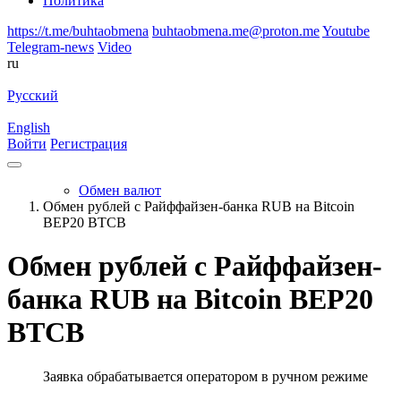
Политика
https://t.me/buhtaobmena
buhtaobmena.me@proton.me
Youtube
Telegram-news
Video
ru
Русский
English
Войти
Регистрация
Обмен валют
Обмен рублей с Райффайзен-банка RUB на Bitcoin
BEP20 BTCB
Обмен рублей с Райффайзен-
банка RUB на Bitcoin BEP20
BTCB
Заявка обрабатывается оператором в ручном режиме