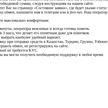
необходимой суммы, следуя инструкциям на нашем сайте.
т Вас на страницу «Состояние заявки», где будет указан статус
на обмен, напишите нам в телеграм или в jivo-чат. Наш операто
мен максимально комфортным:
минуты, операторы вежливые и всегда готовы помочь.
 3 шага, что делает его понятным даже для новичков.
ь выбрать наиболее удобный вариант.
ку при отправке средств в Казахстан, Турцию, Грузию, Узбеки
ршить обмен, не регистрируясь на сайте.
ний не требуется KYC.
бы вы могли получить необходимую поддержку в любое время.