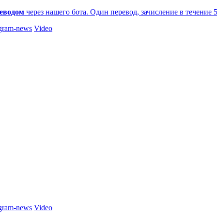
еводом
через нашего бота. Один перевод, зачисление в течение 
gram-news
Video
gram-news
Video