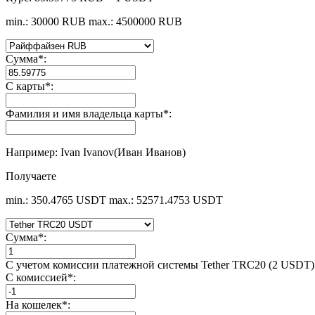
min.: 30000 RUB
max.: 4500000 RUB
Сумма
*
:
С карты
*
:
Фамилия и имя владельца карты
*
:
Например: Ivan Ivanov(Иван Иванов)
Получаете
min.: 350.4765 USDT
max.: 52571.4753 USDT
Сумма
*
:
С учетом комиссии платежной системы Tether TRC20 (2 USDT)
С комиссией
*
:
На кошелек
*
: