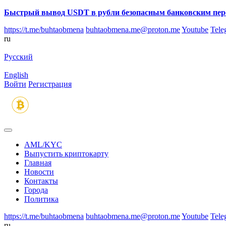
Быстрый вывод USDT в рубли безопасным банковским пер
https://t.me/buhtaobmena
buhtaobmena.me@proton.me
Youtube
Tele
ru
Русский
English
Войти
Регистрация
AML/KYC
Выпустить криптокарту
Главная
Новости
Контакты
Города
Политика
https://t.me/buhtaobmena
buhtaobmena.me@proton.me
Youtube
Tele
ru