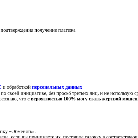
я подтверждения получение платежа
C
и обработкой
персональных данных
по своей инициативе, без просьб третьих лиц, и не использую с
осознаю, что
с вероятностью 100% могу стать жертвой моше
опку «Обменять».
мена, если вы принимаете их, поставьте галочку в соответствую