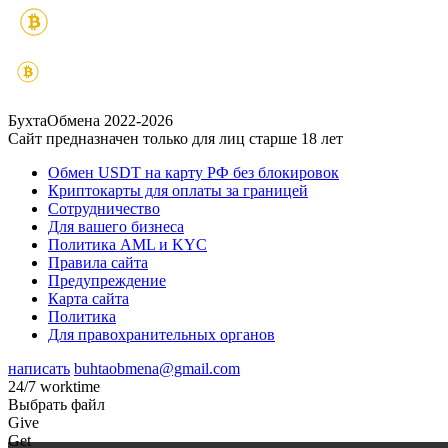
БухтаОбмена 2022-2026
Сайт предназначен только для лиц старше 18 лет
Обмен USDT на карту РФ без блокировок
Криптокарты для оплаты за границей
Сотрудничество
Для вашего бизнеса
Политика AML и KYC
Правила сайта
Предупреждение
Карта сайта
Политика
Для правохранительных органов
написать
buhtaobmena@gmail.com
24/7 worktime
Выбрать файл
Give
Get