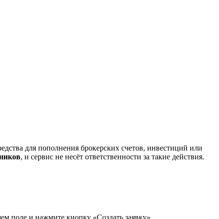
редства для пополнения брокерских счетов, инвестиций или
нников
, и сервис не несёт ответственности за такие действия.
щем поле и нажмите кнопку «Создать заявку».