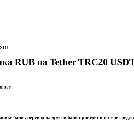
USDT
нка RUB на Tether TRC20 USD
минут
явке банк , перевод на другой банк приведет к потере средст