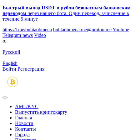
Быстрый вывод USDT в рубли безопасным банковским
переводом
через нашего бота. Один перевод, зачисление в
течение 5 минут
https://t.me/buhtaobmena
buhtaobmena.me@proton.me
Youtube
Telegram-news
Video
ru
Русский
English
Войти
Регистрация
AML/KYC
Выпустить криптокарту
Главная
Новости
Контакты
Города