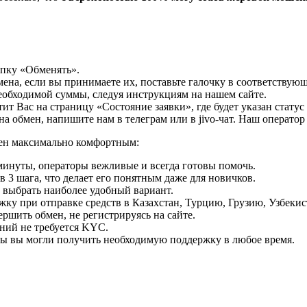
опку «Обменять».
мена, если вы принимаете их, поставьте галочку в соответствую
необходимой суммы, следуя инструкциям на нашем сайте.
т Вас на страницу «Состояние заявки», где будет указан статус
на обмен, напишите нам в телеграм или в jivo-чат. Наш операто
мен максимально комфортным:
минуты, операторы вежливые и всегда готовы помочь.
 3 шага, что делает его понятным даже для новичков.
ь выбрать наиболее удобный вариант.
ку при отправке средств в Казахстан, Турцию, Грузию, Узбеки
ршить обмен, не регистрируясь на сайте.
ний не требуется KYC.
бы вы могли получить необходимую поддержку в любое время.