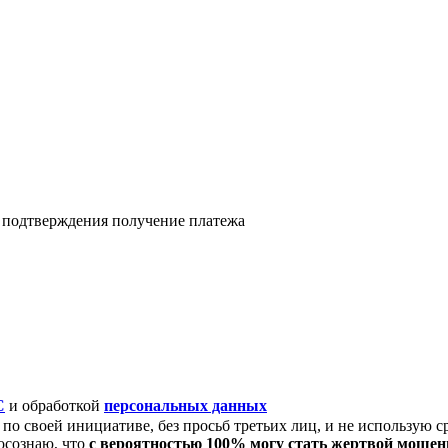
я подтверждения получение платежа
C
и обработкой
персональных данных
по своей инициативе, без просьб третьих лиц, и не использую с
осознаю, что
с вероятностью 100% могу стать жертвой моше