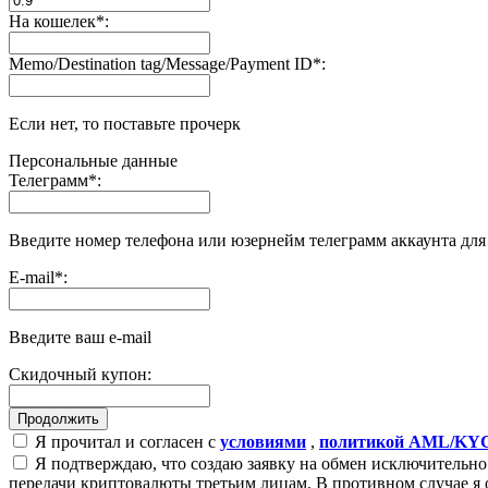
На кошелек
*
:
Memo/Destination tag/Message/Payment ID
*
:
Если нет, то поставьте прочерк
Персональные данные
Телеграмм
*
:
Введите номер телефона или юзернейм телеграмм аккаунта дл
E-mail
*
:
Введите ваш e-mail
Скидочный купон:
Я прочитал и согласен с
условиями
,
политикой AML/KY
Я подтверждаю, что создаю заявку на обмен исключительно 
передачи криптовалюты третьим лицам. В противном случае я 