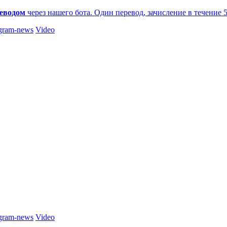
еводом
через нашего бота. Один перевод, зачисление в течение 
gram-news
Video
gram-news
Video