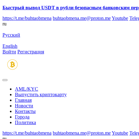
Быстрый вывод USDT в рубли безопасным банковским пер
https://t.me/buhtaobmena
buhtaobmena.me@proton.me
Youtube
Tele
ru
Русский
English
Войти
Регистрация
AML/KYC
Выпустить криптокарту
Главная
Новости
Контакты
Города
Политика
https://t.me/buhtaobmena
buhtaobmena.me@proton.me
Youtube
Tele
ru