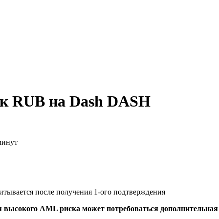
нк RUB на Dash DASH
минут
читывается после получения 1-ого подтверждения
я высокого AML риска может потребоваться дополнительна