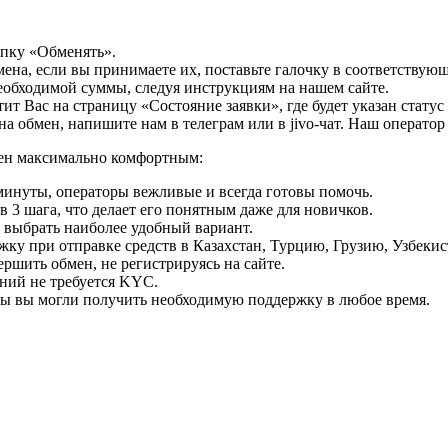
опку «Обменять».
мена, если вы принимаете их, поставьте галочку в соответствую
необходимой суммы, следуя инструкциям на нашем сайте.
т Вас на страницу «Состояние заявки», где будет указан статус
на обмен, напишите нам в телеграм или в jivo-чат. Наш операто
мен максимально комфортным:
минуты, операторы вежливые и всегда готовы помочь.
 3 шага, что делает его понятным даже для новичков.
ь выбрать наиболее удобный вариант.
ку при отправке средств в Казахстан, Турцию, Грузию, Узбеки
ршить обмен, не регистрируясь на сайте.
ний не требуется KYC.
бы вы могли получить необходимую поддержку в любое время.