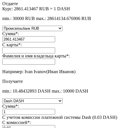
Отдаете
Курс:
2861.413467 RUB = 1 DASH
min.: 30000 RUB
max.: 28614134.676906 RUB
Сумма
*
:
С карты
*
:
Фамилия и имя владельца карты
*
:
Например: Ivan Ivanov(Иван Иванов)
Получаете
min.: 10.48432893 DASH
max.: 10000 DASH
Сумма
*
:
С учетом комиссии платежной системы Dash (0.03 DASH)
С комиссией
*
: