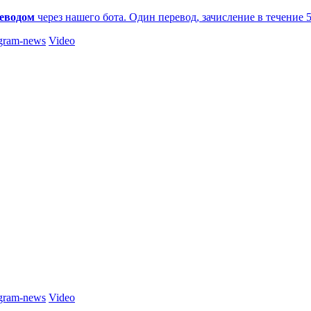
еводом
через нашего бота. Один перевод, зачисление в течение 
gram-news
Video
gram-news
Video