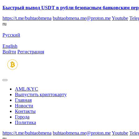
Быстрый вывод USDT в рубли безопасным банковским пер
https://t.me/buhtaobmena
buhtaobmena.me@proton.me
Youtube
Tele
ru
Русский
English
Войти
Регистрация
AML/KYC
Выпустить криптокарту
Главная
Новости
Контакты
Города
Политика
https://t.me/buhtaobmena
buhtaobmena.me@proton.me
Youtube
Tele
ru