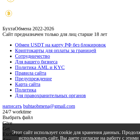
БухтаОбмена 2022-2026
Сайт предназначен только для лиц старше 18 лет
Обмен USDT на карту РФ без блокировок
Криптокарты для оплаты за границей
Сотрудничество
Для вашего бизнеса
Политика AML и KYC
Правила сайта
Предупреждение
Карта сайта
Политика
Для правохранительных органов
написать
buhtaobmena@gmail.com
24/7 worktime
Выбрать файл
Give
Get
Этот сайт использует cookie для хранения данных. Продол
Exchange
использовать сайт, Вы даете согласие на работу с этими
days