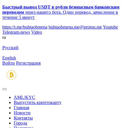
Быстрый вывод USDT в рубли безопасным банковским
переводом
через нашего бота. Один перевод, зачисление в
течение 5 минут
https://t.me/buhtaobmena
buhtaobmena.me@proton.me
Youtube
Telegram-news
Video
ru
Русский
English
Войти
Регистрация
AML/KYC
Выпустить криптокарту
Главная
Новости
Контакты
Города