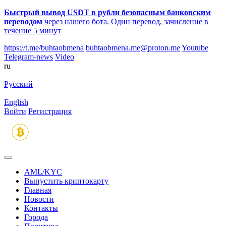
Быстрый вывод USDT в рубли безопасным банковским
переводом
через нашего бота. Один перевод, зачисление в
течение 5 минут
https://t.me/buhtaobmena
buhtaobmena.me@proton.me
Youtube
Telegram-news
Video
ru
Русский
English
Войти
Регистрация
AML/KYC
Выпустить криптокарту
Главная
Новости
Контакты
Города