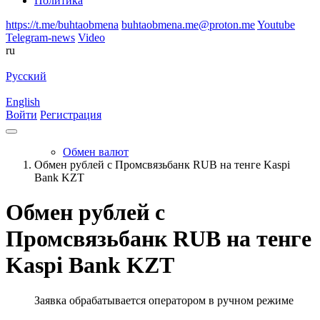
Политика
https://t.me/buhtaobmena
buhtaobmena.me@proton.me
Youtube
Telegram-news
Video
ru
Русский
English
Войти
Регистрация
Обмен валют
Обмен рублей с Промсвязьбанк RUB на тенге Kaspi
Bank KZT
Обмен рублей с
Промсвязьбанк RUB на тенге
Kaspi Bank KZT
Заявка обрабатывается оператором в ручном режиме