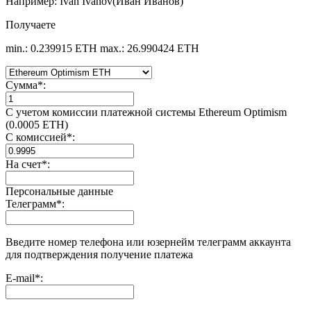
Например: Ivan Ivanov(Иван Иванов)
Получаете
min.: 0.239915 ETH
max.: 26.990424 ETH
Сумма
*
:
С учетом комиссии платежной системы Ethereum Optimism
(0.0005 ETH)
С комиссией
*
:
На счет
*
:
Персональные данные
Телеграмм
*
:
Введите номер телефона или юзернейм телеграмм аккаунта
для подтверждения получение платежа
E-mail
*
: