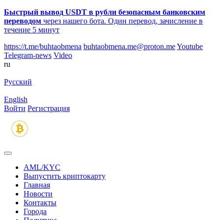
Быстрый вывод USDT в рубли безопасным банковским
переводом
через нашего бота. Один перевод, зачисление в
течение 5 минут
https://t.me/buhtaobmena
buhtaobmena.me@proton.me
Youtube
Telegram-news
Video
ru
Русский
English
Войти
Регистрация
AML/KYC
Выпустить криптокарту
Главная
Новости
Контакты
Города