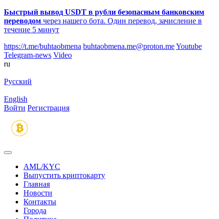
Быстрый вывод USDT в рубли безопасным банковским
переводом
через нашего бота. Один перевод, зачисление в
течение 5 минут
https://t.me/buhtaobmena
buhtaobmena.me@proton.me
Youtube
Telegram-news
Video
ru
Русский
English
Войти
Регистрация
AML/KYC
Выпустить криптокарту
Главная
Новости
Контакты
Города