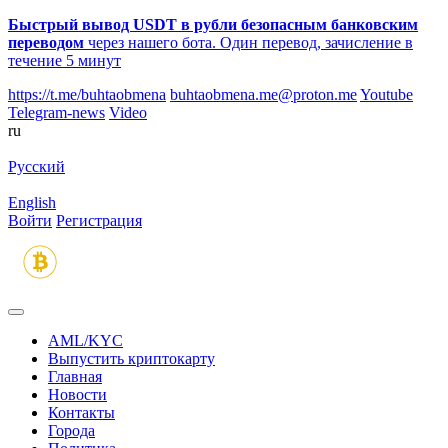
Быстрый вывод USDT в рубли безопасным банковским
переводом
через нашего бота. Один перевод, зачисление в
течение 5 минут
https://t.me/buhtaobmena
buhtaobmena.me@proton.me
Youtube
Telegram-news
Video
ru
Русский
English
Войти
Регистрация
AML/KYC
Выпустить криптокарту
Главная
Новости
Контакты
Города