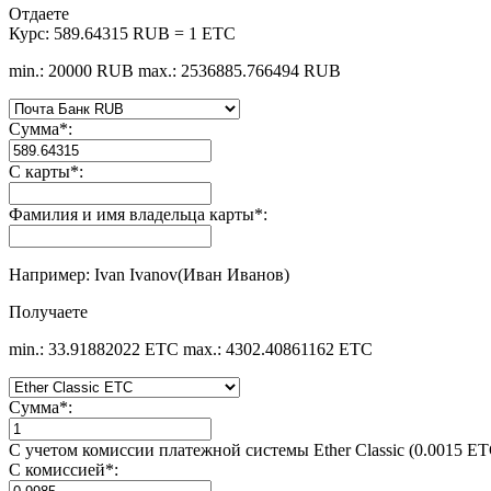
Отдаете
Курс:
589.64315 RUB = 1 ETC
min.: 20000 RUB
max.: 2536885.766494 RUB
Сумма
*
:
С карты
*
:
Фамилия и имя владельца карты
*
:
Например: Ivan Ivanov(Иван Иванов)
Получаете
min.: 33.91882022 ETC
max.: 4302.40861162 ETC
Сумма
*
:
С учетом комиссии платежной системы Ether Classic (0.0015 ET
С комиссией
*
: