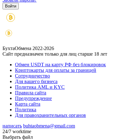
БухтаОбмена 2022-2026
Сайт предназначен только для лиц старше 18 лет
Обмен USDT на карту РФ без блокировок
Криптокарты для оплаты за границей
Сотрудничество
Для вашего бизнеса
Политика AML и KYC
Правила сайта
Предупреждение
Карта сайта
Политика
Для правохранительных органов
написать
buhtaobmena@gmail.com
24/7 worktime
Выбрать файл