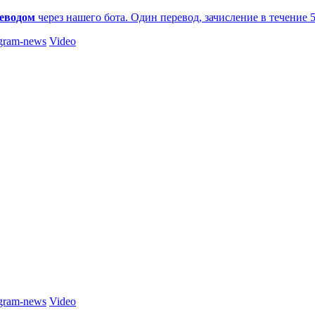
еводом
через нашего бота. Один перевод, зачисление в течение 
gram-news
Video
gram-news
Video