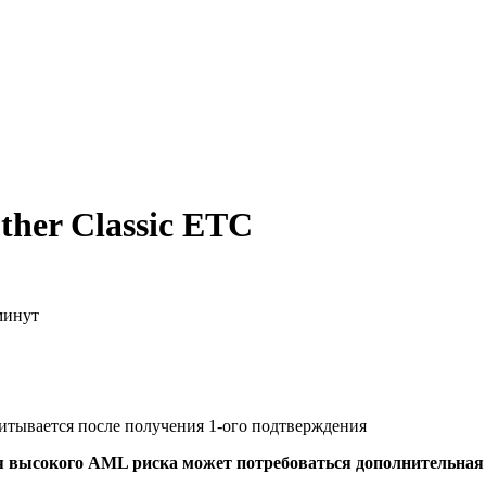
her Classic ETC
минут
читывается после получения 1-ого подтверждения
я высокого AML риска может потребоваться дополнительна