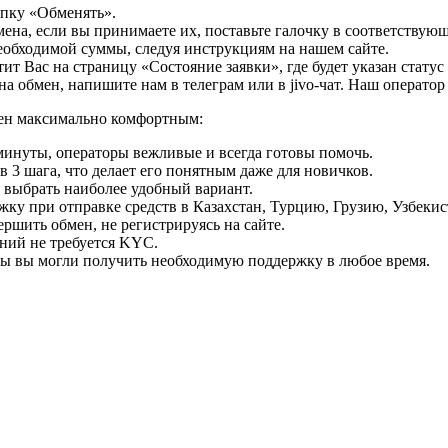
опку «Обменять».
мена, если вы принимаете их, поставьте галочку в соответствую
необходимой суммы, следуя инструкциям на нашем сайте.
т Вас на страницу «Состояние заявки», где будет указан статус
на обмен, напишите нам в телеграм или в jivo-чат. Наш операто
мен максимально комфортным:
минуты, операторы вежливые и всегда готовы помочь.
 3 шага, что делает его понятным даже для новичков.
ь выбрать наиболее удобный вариант.
ку при отправке средств в Казахстан, Турцию, Грузию, Узбеки
ршить обмен, не регистрируясь на сайте.
ний не требуется KYC.
бы вы могли получить необходимую поддержку в любое время.