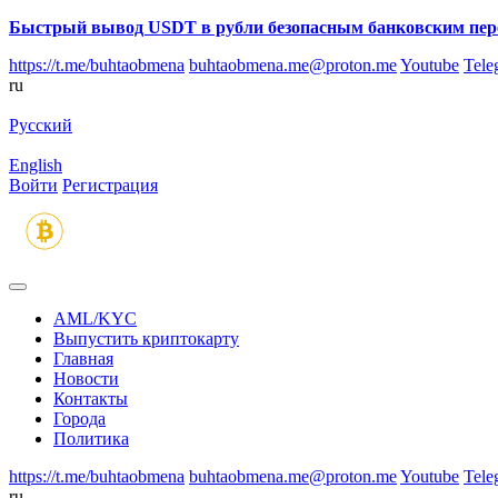
Быстрый вывод USDT в рубли безопасным банковским пер
https://t.me/buhtaobmena
buhtaobmena.me@proton.me
Youtube
Tele
ru
Русский
English
Войти
Регистрация
AML/KYC
Выпустить криптокарту
Главная
Новости
Контакты
Города
Политика
https://t.me/buhtaobmena
buhtaobmena.me@proton.me
Youtube
Tele
ru