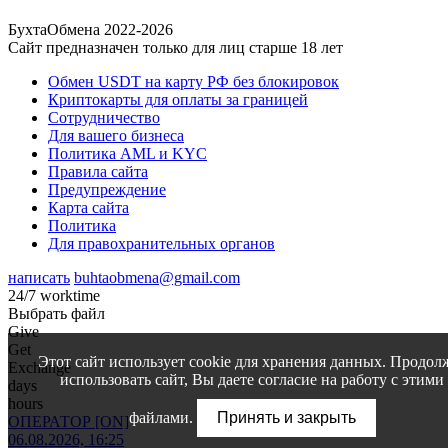
БухтаОбмена 2022-2026
Сайт предназначен только для лиц старше 18 лет
Обмен USDT на карту РФ без блокировок
Криптокарты для оплаты за границей
Сотрудничество
Для вашего бизнеса
Политика AML и KYC
Правила сайта
Предупреждение
Карта сайта
Политика
Для правохранительных органов
написать
buhtaobmena@gmail.com
24/7 worktime
Выбрать файл
Give
Get
Этот сайт использует cookie для хранения данных. Продол
Exchange
использовать сайт, Вы даете согласие на работу с этими
days
hours
файлами.
Принять и закрыть
ОПЕРАТОР [ON]
06.08.2026, 16:25