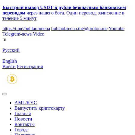
Быстрый вывод USDT в рубли безопасным банковским
переводом
через нашего бота. Один перевод, зачисление в
течение 5 минут
https://t.me/buhtaobmena
buhtaobmena.me@proton.me
Youtube
Telegram-news
Video
ru
Русский
English
Войти
Регистрация
AML/KYC
Выпустить криптокарту
Главная
Новости
Контакты
Города