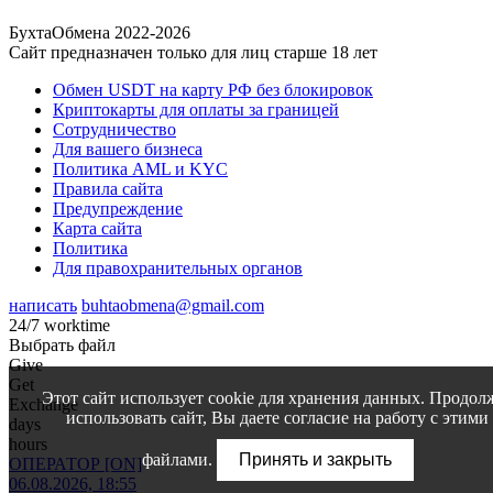
БухтаОбмена 2022-2026
Сайт предназначен только для лиц старше 18 лет
Обмен USDT на карту РФ без блокировок
Криптокарты для оплаты за границей
Сотрудничество
Для вашего бизнеса
Политика AML и KYC
Правила сайта
Предупреждение
Карта сайта
Политика
Для правохранительных органов
написать
buhtaobmena@gmail.com
24/7 worktime
Выбрать файл
Give
Get
Этот сайт использует cookie для хранения данных. Продол
Exchange
использовать сайт, Вы даете согласие на работу с этими
days
hours
файлами.
Принять и закрыть
ОПЕРАТОР [ON]
06.08.2026, 18:55