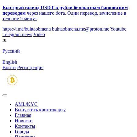
Быстрый вывод USDT в рубли безопасным банковским
переводом
через нашего бота. Один перевод, зачисление в
течение 5 минут
https://t.me/buhtaobmena
buhtaobmena.me@proton.me
Youtube
Telegram-news
Video
ru
Русский
English
Войти
Регистрация
AML/KYC
Выпустить криптокарту
Главная
Новости
Контакты
Города