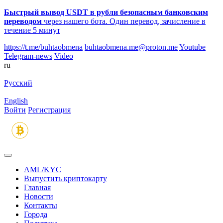
Быстрый вывод USDT в рубли безопасным банковским
переводом
через нашего бота. Один перевод, зачисление в
течение 5 минут
https://t.me/buhtaobmena
buhtaobmena.me@proton.me
Youtube
Telegram-news
Video
ru
Русский
English
Войти
Регистрация
AML/KYC
Выпустить криптокарту
Главная
Новости
Контакты
Города