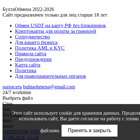
БухтаОбмена 2022-2026
Сайт предназначен только для лиц старше 18 лет
Обмен USDT на карту РФ без блокировок
Криптокарты для оплаты за границей
Сотрудничество
Для вашего бизнеса
Политика AML и KYC
Правила сайта
Предупреждение
Карта сайта
Политика
Для правохранительных органов
написать
buhtaobmena@gmail.com
24/7 worktime
Выбрать файл
Give
Get
Этот сайт использует cookie для хранения данных. Продол
Exchange
использовать сайт, Вы даете согласие на работу с этими
days
hours
файлами.
Принять и закрыть
ОПЕРАТОР [ON]
07.08.2026, 15:18