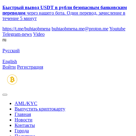
Быстрый вывод USDT в рубли безопасным банковским
переводом
через нашего бота. Один перевод, зачисление в
течение 5 минут
https://t.me/buhtaobmena
buhtaobmena.me@proton.me
Youtube
Telegram-news
Video
ru
Русский
English
Войти
Регистрация
AML/KYC
Выпустить криптокарту
Главная
Новости
Контакты
Города