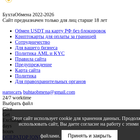
БухтаОбмена 2022-2026
Сайт предназначен только для лиц старше 18 лет
Обмен USDT на карту РФ без блокировок
Криптокарты для оплаты за границей
Сотрудничество
Для вашего бизнеса
Политика AML и KYC
Правила сайта
Предупреждение
Карта сайта
Политика
Для правохранительных органов
написать
buhtaobmena@gmail.com
24/7 worktime
Выбрать файл
Give
Get
Этот сайт использует cookie для хранения данных. Продол
Exchange
использовать сайт, Вы даете согласие на работу с этими
days
hours
файлами.
Принять и закрыть
ОПЕРАТОР [ON]