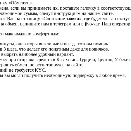
опку «Обменять».
мена, если вы принимаете их, поставьте галочку в соответствую
необходимой суммы, следуя инструкциям на нашем сайте.
т Вас на страницу «Состояние заявки», где будет указан статус
на обмен, напишите нам в телеграм или в jivo-чат. Наш операто
мен максимально комфортным:
минуты, операторы вежливые и всегда готовы помочь.
 3 шага, что делает его понятным даже для новичков.
ь выбрать наиболее удобный вариант.
ку при отправке средств в Казахстан, Турцию, Грузию, Узбеки
ршить обмен, не регистрируясь на сайте.
ний не требуется KYC.
бы вы могли получить необходимую поддержку в любое время.