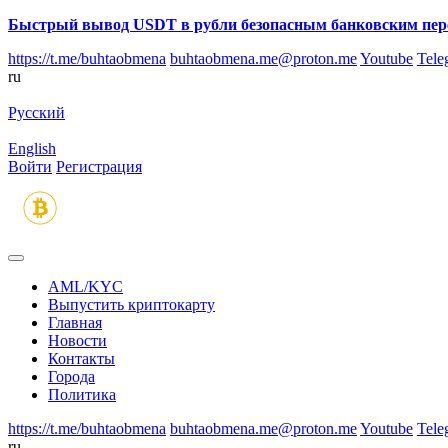
Быстрый вывод USDT в рубли безопасным банковским пер
https://t.me/buhtaobmena
buhtaobmena.me@proton.me
Youtube
Tele
ru
Русский
English
Войти
Регистрация
AML/KYC
Выпустить криптокарту
Главная
Новости
Контакты
Города
Политика
https://t.me/buhtaobmena
buhtaobmena.me@proton.me
Youtube
Tele
ru