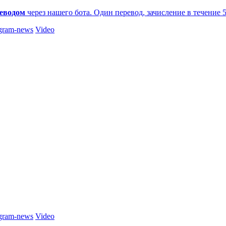
еводом
через нашего бота. Один перевод, зачисление в течение 
gram-news
Video
gram-news
Video