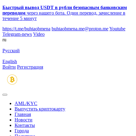
Быстрый вывод USDT в рубли безопасным банковским
переводом
через нашего бота. Один перевод, зачисление в
течение 5 минут
https://t.me/buhtaobmena
buhtaobmena.me@proton.me
Youtube
Telegram-news
Video
ru
Русский
English
Войти
Регистрация
AML/KYC
Выпустить криптокарту
Главная
Новости
Контакты
Города