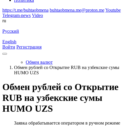
Политика
https://t.me/buhtaobmena
buhtaobmena.me@proton.me
Youtube
Telegram-news
Video
ru
Русский
English
Войти
Регистрация
Обмен валют
Обмен рублей со Открытие RUB на узбекские сумы
HUMO UZS
Обмен рублей со Открытие
RUB на узбекские сумы
HUMO UZS
Заявка обрабатывается оператором в ручном режиме