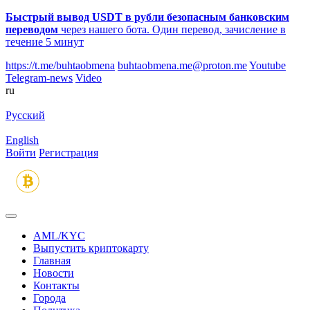
Быстрый вывод USDT в рубли безопасным банковским
переводом
через нашего бота. Один перевод, зачисление в
течение 5 минут
https://t.me/buhtaobmena
buhtaobmena.me@proton.me
Youtube
Telegram-news
Video
ru
Русский
English
Войти
Регистрация
AML/KYC
Выпустить криптокарту
Главная
Новости
Контакты
Города