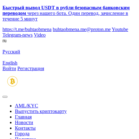
Быстрый вывод USDT в рубли безопасным банковским
переводом
через нашего бота. Один перевод, зачисление в
течение 5 минут
https://t.me/buhtaobmena
buhtaobmena.me@proton.me
Youtube
Telegram-news
Video
ru
Русский
English
Войти
Регистрация
AML/KYC
Выпустить криптокарту
Главная
Новости
Контакты
Города