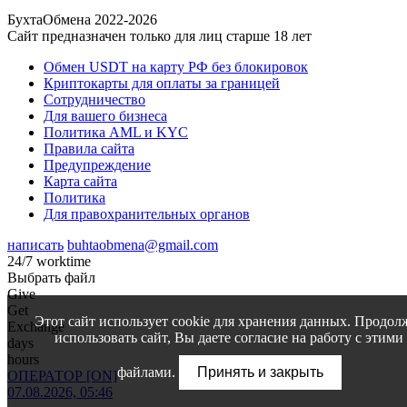
БухтаОбмена 2022-2026
Сайт предназначен только для лиц старше 18 лет
Обмен USDT на карту РФ без блокировок
Криптокарты для оплаты за границей
Сотрудничество
Для вашего бизнеса
Политика AML и KYC
Правила сайта
Предупреждение
Карта сайта
Политика
Для правохранительных органов
написать
buhtaobmena@gmail.com
24/7 worktime
Выбрать файл
Give
Get
Этот сайт использует cookie для хранения данных. Продол
Exchange
использовать сайт, Вы даете согласие на работу с этими
days
hours
файлами.
Принять и закрыть
ОПЕРАТОР [ON]
07.08.2026, 05:46