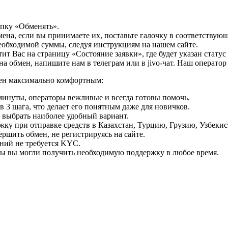
опку «Обменять».
мена, если вы принимаете их, поставьте галочку в соответствую
необходимой суммы, следуя инструкциям на нашем сайте.
т Вас на страницу «Состояние заявки», где будет указан статус
на обмен, напишите нам в телеграм или в jivo-чат. Наш операто
мен максимально комфортным:
минуты, операторы вежливые и всегда готовы помочь.
 3 шага, что делает его понятным даже для новичков.
ь выбрать наиболее удобный вариант.
ку при отправке средств в Казахстан, Турцию, Грузию, Узбеки
ршить обмен, не регистрируясь на сайте.
ний не требуется KYC.
бы вы могли получить необходимую поддержку в любое время.