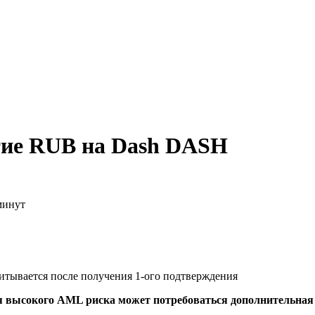
тие RUB на Dash DASH
минут
читывается после получения 1-ого подтверждения
я высокого AML риска может потребоваться дополнительна