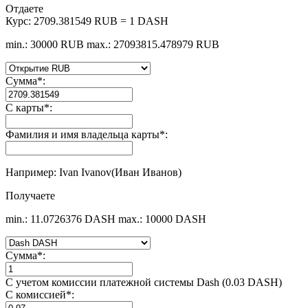
Отдаете
Курс:
2709.381549 RUB = 1 DASH
min.: 30000 RUB
max.: 27093815.478979 RUB
Сумма
*
:
С карты
*
:
Фамилия и имя владельца карты
*
:
Например: Ivan Ivanov(Иван Иванов)
Получаете
min.: 11.0726376 DASH
max.: 10000 DASH
Сумма
*
:
С учетом комиссии платежной системы Dash (0.03 DASH)
С комиссией
*
: