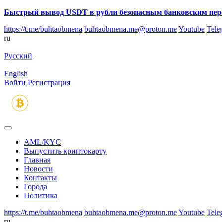
Быстрый вывод USDT в рубли безопасным банковским пер
https://t.me/buhtaobmena
buhtaobmena.me@proton.me
Youtube
Tele
ru
Русский
English
Войти
Регистрация
AML/KYC
Выпустить криптокарту
Главная
Новости
Контакты
Города
Политика
https://t.me/buhtaobmena
buhtaobmena.me@proton.me
Youtube
Tele
ru