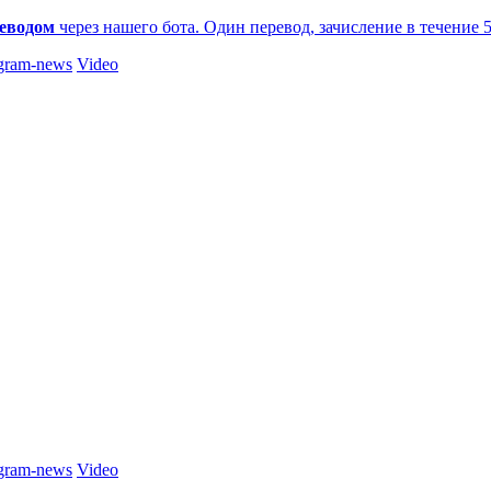
еводом
через нашего бота. Один перевод, зачисление в течение 
gram-news
Video
gram-news
Video