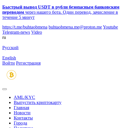
Быстрый вывод USDT в рубли безопасным банковским
переводом
через нашего бота. Один перевод, зачисление в
течение 5 минут
https://t.me/buhtaobmena
buhtaobmena.me@proton.me
Youtube
Telegram-news
Video
ru
Русский
English
Войти
Регистрация
AML/KYC
Выпустить криптокарту
Главная
Новости
Контакты
Города