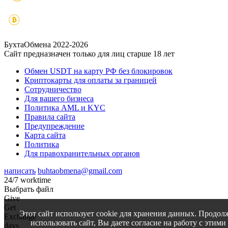
БухтаОбмена 2022-2026
Сайт предназначен только для лиц старше 18 лет
Обмен USDT на карту РФ без блокировок
Криптокарты для оплаты за границей
Сотрудничество
Для вашего бизнеса
Политика AML и KYC
Правила сайта
Предупреждение
Карта сайта
Политика
Для правохранительных органов
написать
buhtaobmena@gmail.com
24/7 worktime
Выбрать файл
Give
Get
Этот сайт использует cookie для хранения данных. Продол
Exchange
использовать сайт, Вы даете согласие на работу с этими
days