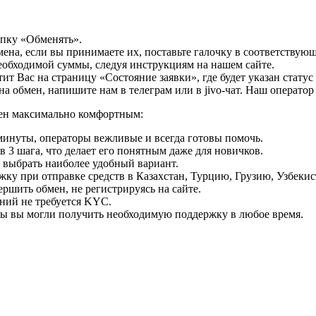
опку «Обменять».
мена, если вы принимаете их, поставьте галочку в соответствую
необходимой суммы, следуя инструкциям на нашем сайте.
т Вас на страницу «Состояние заявки», где будет указан статус
на обмен, напишите нам в телеграм или в jivo-чат. Наш операто
мен максимально комфортным:
минуты, операторы вежливые и всегда готовы помочь.
 3 шага, что делает его понятным даже для новичков.
ь выбрать наиболее удобный вариант.
ку при отправке средств в Казахстан, Турцию, Грузию, Узбеки
ршить обмен, не регистрируясь на сайте.
ний не требуется KYC.
бы вы могли получить необходимую поддержку в любое время.