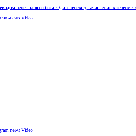
еводом
через нашего бота. Один перевод, зачисление в течение 
gram-news
Video
gram-news
Video