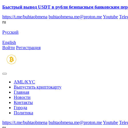
Быстрый вывод USDT в рубли безопасным банковским пер
https://t.me/buhtaobmena
buhtaobmena.me@proton.me
Youtube
Tele
ru
Русский
English
Войти
Регистрация
AML/KYC
Выпустить криптокарту
Главная
Новости
Контакты
Города
Политика
https://t.me/buhtaobmena
buhtaobmena.me@proton.me
Youtube
Tele
ru