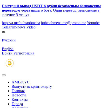
Быстрый вывод USDT в рубли безопасным банковским
переводом
через нашего бота. Один перевод, зачисление в
течение 5 минут
https://t.me/buhtaobmena
buhtaobmena.me@proton.me
Youtube
Telegram-news
Video
ru
Русский
English
Войти
Регистрация
AML/KYC
Выпустить криптокарту
Главная
Новости
Контакты
Города