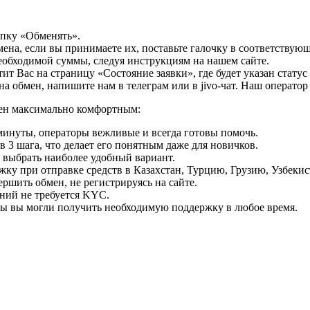
опку «Обменять».
мена, если вы принимаете их, поставьте галочку в соответствую
необходимой суммы, следуя инструкциям на нашем сайте.
т Вас на страницу «Состояние заявки», где будет указан статус
на обмен, напишите нам в телеграм или в jivo-чат. Наш операто
мен максимально комфортным:
минуты, операторы вежливые и всегда готовы помочь.
 3 шага, что делает его понятным даже для новичков.
ь выбрать наиболее удобный вариант.
ку при отправке средств в Казахстан, Турцию, Грузию, Узбеки
ршить обмен, не регистрируясь на сайте.
ний не требуется KYC.
бы вы могли получить необходимую поддержку в любое время.