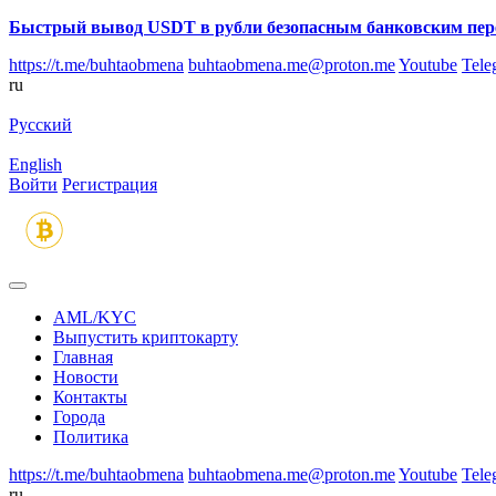
Быстрый вывод USDT в рубли безопасным банковским пер
https://t.me/buhtaobmena
buhtaobmena.me@proton.me
Youtube
Tele
ru
Русский
English
Войти
Регистрация
AML/KYC
Выпустить криптокарту
Главная
Новости
Контакты
Города
Политика
https://t.me/buhtaobmena
buhtaobmena.me@proton.me
Youtube
Tele
ru