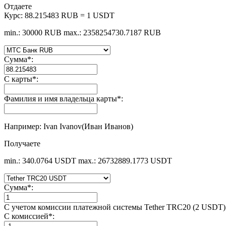
Отдаете
Курс:
88.215483 RUB = 1 USDT
min.: 30000 RUB
max.: 2358254730.7187 RUB
Сумма
*
:
С карты
*
:
Фамилия и имя владельца карты
*
:
Например: Ivan Ivanov(Иван Иванов)
Получаете
min.: 340.0764 USDT
max.: 26732889.1773 USDT
Сумма
*
:
С учетом комиссии платежной системы Tether TRC20 (2 USDT)
С комиссией
*
: