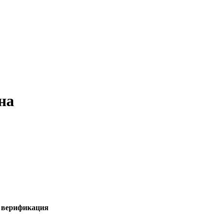
на
я верификация