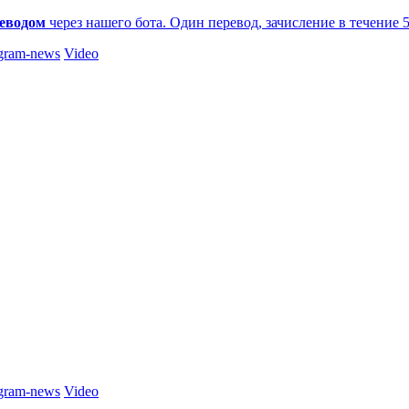
еводом
через нашего бота. Один перевод, зачисление в течение 
gram-news
Video
gram-news
Video