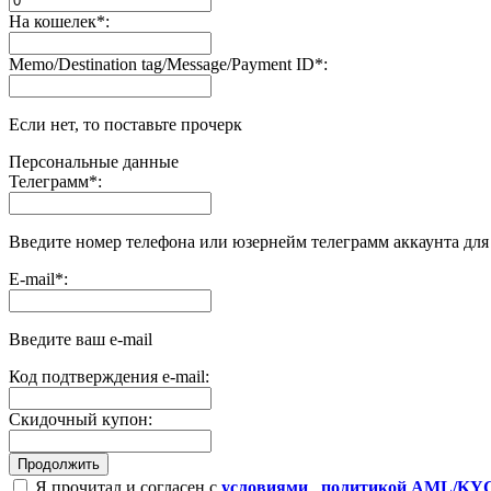
На кошелек
*
:
Memo/Destination tag/Message/Payment ID
*
:
Если нет, то поставьте прочерк
Персональные данные
Телеграмм
*
:
Введите номер телефона или юзернейм телеграмм аккаунта дл
E-mail
*
:
Введите ваш e-mail
Код подтверждения e-mail:
Скидочный купон:
Я прочитал и согласен с
условиями
,
политикой AML/KY