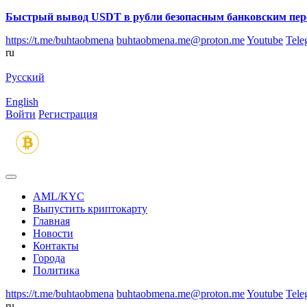
Быстрый вывод USDT в рубли безопасным банковским пер
https://t.me/buhtaobmena
buhtaobmena.me@proton.me
Youtube
Tele
ru
Русский
English
Войти
Регистрация
AML/KYC
Выпустить криптокарту
Главная
Новости
Контакты
Города
Политика
https://t.me/buhtaobmena
buhtaobmena.me@proton.me
Youtube
Tele
ru