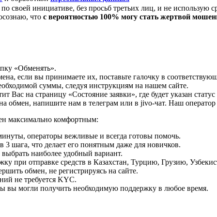
по своей инициативе, без просьб третьих лиц, и не использую с
осознаю, что
с вероятностью 100% могу стать жертвой моше
опку «Обменять».
мена, если вы принимаете их, поставьте галочку в соответствую
необходимой суммы, следуя инструкциям на нашем сайте.
т Вас на страницу «Состояние заявки», где будет указан статус
на обмен, напишите нам в телеграм или в jivo-чат. Наш операто
мен максимально комфортным:
минуты, операторы вежливые и всегда готовы помочь.
 3 шага, что делает его понятным даже для новичков.
ь выбрать наиболее удобный вариант.
ку при отправке средств в Казахстан, Турцию, Грузию, Узбеки
ршить обмен, не регистрируясь на сайте.
ний не требуется KYC.
бы вы могли получить необходимую поддержку в любое время.