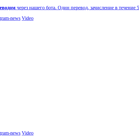
еводом
через нашего бота. Один перевод, зачисление в течение 
gram-news
Video
gram-news
Video