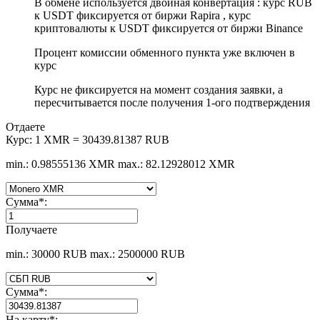
В обмене используется двойная конвертация : курс RUB
к USDT фиксируется от биржи Rapira , курс
криптовалюты к USDT фиксируется от биржи Binance
Процент комиссии обменного пункта уже включен в
курс
Курс не фиксируется на момент создания заявки, а
пересчитывается после получения 1-ого подтверждения
Отдаете
Курс:
1 XMR = 30439.81387 RUB
min.: 0.98555136 XMR
max.: 82.12928012 XMR
Сумма
*
:
Получаете
min.: 30000 RUB
max.: 2500000 RUB
Сумма
*
:
На карту
*
: