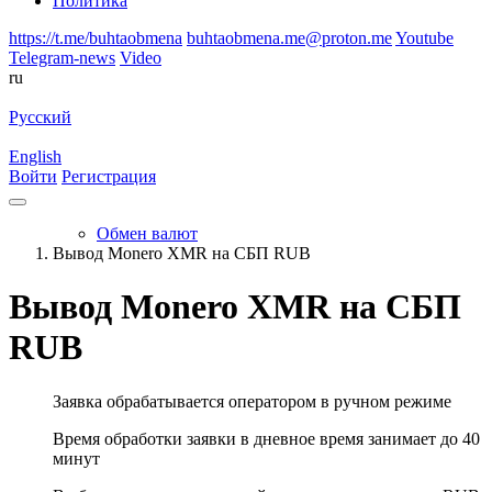
Политика
https://t.me/buhtaobmena
buhtaobmena.me@proton.me
Youtube
Telegram-news
Video
ru
Русский
English
Войти
Регистрация
Обмен валют
Вывод Monero XMR на СБП RUB
Вывод Monero XMR на СБП
RUB
Заявка обрабатывается оператором в ручном режиме
Время обработки заявки в дневное время занимает до 40
минут