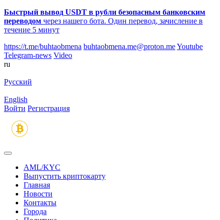
Быстрый вывод USDT в рубли безопасным банковским
переводом
через нашего бота. Один перевод, зачисление в
течение 5 минут
https://t.me/buhtaobmena
buhtaobmena.me@proton.me
Youtube
Telegram-news
Video
ru
Русский
English
Войти
Регистрация
AML/KYC
Выпустить криптокарту
Главная
Новости
Контакты
Города