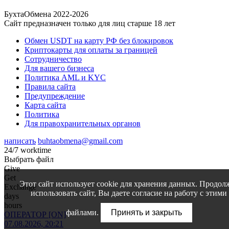
БухтаОбмена 2022-2026
Сайт предназначен только для лиц старше 18 лет
Обмен USDT на карту РФ без блокировок
Криптокарты для оплаты за границей
Сотрудничество
Для вашего бизнеса
Политика AML и KYC
Правила сайта
Предупреждение
Карта сайта
Политика
Для правохранительных органов
написать
buhtaobmena@gmail.com
24/7 worktime
Выбрать файл
Give
Get
Этот сайт использует cookie для хранения данных. Продол
Exchange
использовать сайт, Вы даете согласие на работу с этими
days
hours
файлами.
Принять и закрыть
ОПЕРАТОР [ON]
07.08.2026, 20:21