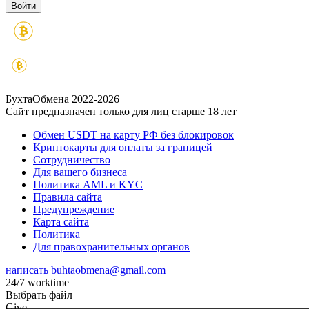
БухтаОбмена 2022-2026
Сайт предназначен только для лиц старше 18 лет
Обмен USDT на карту РФ без блокировок
Криптокарты для оплаты за границей
Сотрудничество
Для вашего бизнеса
Политика AML и KYC
Правила сайта
Предупреждение
Карта сайта
Политика
Для правохранительных органов
написать
buhtaobmena@gmail.com
24/7 worktime
Выбрать файл
Give