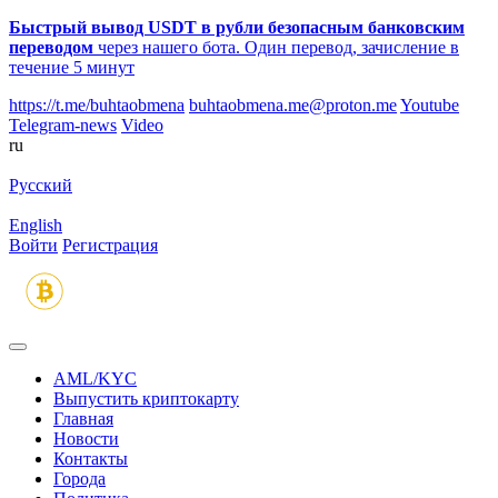
Быстрый вывод USDT в рубли безопасным банковским
переводом
через нашего бота. Один перевод, зачисление в
течение 5 минут
https://t.me/buhtaobmena
buhtaobmena.me@proton.me
Youtube
Telegram-news
Video
ru
Русский
English
Войти
Регистрация
AML/KYC
Выпустить криптокарту
Главная
Новости
Контакты
Города