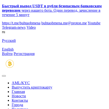
Быстрый вывод USDT в рубли безопасным банковским
переводом
через нашего бота. Один перевод, зачисление в
течение 5 минут
https://t.me/buhtaobmena
buhtaobmena.me@proton.me
Youtube
Telegram-news
Video
ru
Русский
English
Войти
Регистрация
AML/KYC
Выпустить криптокарту
Главная
Новости
Контакты
Города