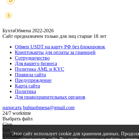
БухтаОбмена 2022-2026
Сайт предназначен только для лиц старше 18 лет
Обмен USDT на карту РФ без блокировок
Криптокарты для оплаты за границей
Сотрудничество
Для вашего бизнеса
Политика AML и KYC
Правила сайта
Предупреждение
Карта сайта
Политика
Для правохранительных органов
написать
buhtaobmena@gmail.com
24/7 worktime
Выбрать файл
Give
Get
Этот сайт использует cookie для хранения данных. Продол
Exchange