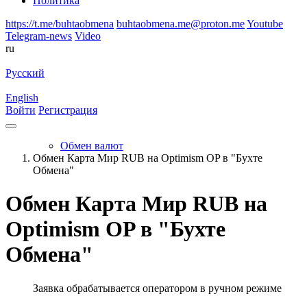
Политика
https://t.me/buhtaobmena
buhtaobmena.me@proton.me
Youtube
Telegram-news
Video
ru
Русский
English
Войти
Регистрация
Обмен валют
Обмен Карта Мир RUB на Optimism OP в "Бухте
Обмена"
Обмен Карта Мир RUB на
Optimism OP в "Бухте
Обмена"
Заявка обрабатывается оператором в ручном режиме