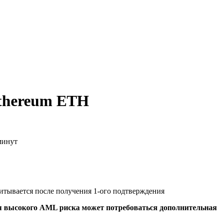
thereum ETH
минут
читывается после получения 1-ого подтверждения
я высокого AML риска может потребоваться дополнительна