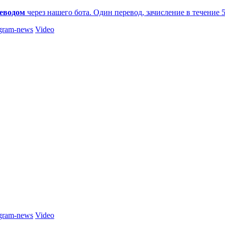
еводом
через нашего бота. Один перевод, зачисление в течение 
gram-news
Video
gram-news
Video