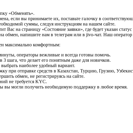
опку «Обменять».
мена, если вы принимаете их, поставьте галочку в соответствую
необходимой суммы, следуя инструкциям на нашем сайте.
т Вас на страницу «Состояние заявки», где будет указан статус
на обмен, напишите нам в телеграм или в jivo-чат. Наш операто
мен максимально комфортным:
минуты, операторы вежливые и всегда готовы помочь.
 3 шага, что делает его понятным даже для новичков.
ь выбрать наиболее удобный вариант.
ку при отправке средств в Казахстан, Турцию, Грузию, Узбеки
ршить обмен, не регистрируясь на сайте.
ний не требуется KYC.
бы вы могли получить необходимую поддержку в любое время.