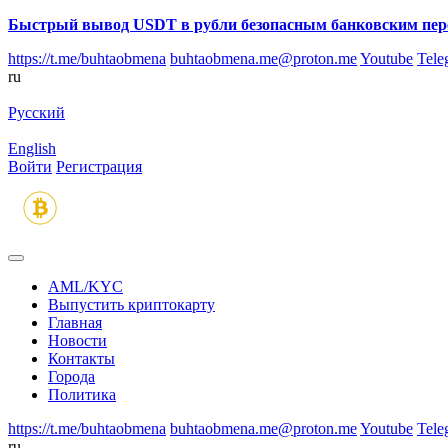
Быстрый вывод USDT в рубли безопасным банковским пер
https://t.me/buhtaobmena
buhtaobmena.me@proton.me
Youtube
Tele
ru
Русский
English
Войти
Регистрация
AML/KYC
Выпустить криптокарту
Главная
Новости
Контакты
Города
Политика
https://t.me/buhtaobmena
buhtaobmena.me@proton.me
Youtube
Tele
ru