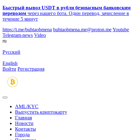
Быстрый вывод USDT в рубли безопасным банковским
переводом
через нашего бота. Один перевод, зачисление в
течение 5 минут
https://t.me/buhtaobmena
buhtaobmena.me@proton.me
Youtube
Telegram-news
Video
ru
Русский
English
Войти
Регистрация
AML/KYC
Выпустить криптокарту
Главная
Новости
Контакты
Города