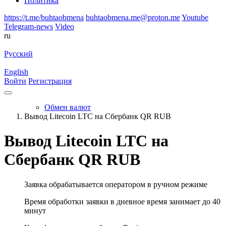
Политика
https://t.me/buhtaobmena
buhtaobmena.me@proton.me
Youtube
Telegram-news
Video
ru
Русский
English
Войти
Регистрация
Обмен валют
Вывод Litecoin LTC на Сбербанк QR RUB
Вывод Litecoin LTC на
Сбербанк QR RUB
Заявка обрабатывается оператором в ручном режиме
Время обработки заявки в дневное время занимает до 40
минут