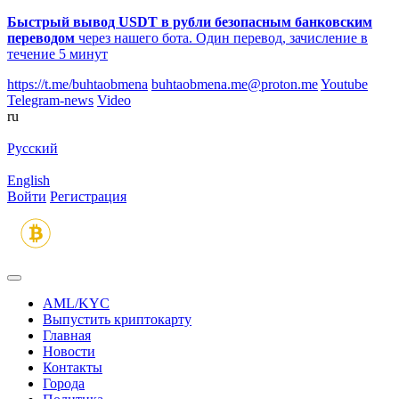
Быстрый вывод USDT в рубли безопасным банковским
переводом
через нашего бота. Один перевод, зачисление в
течение 5 минут
https://t.me/buhtaobmena
buhtaobmena.me@proton.me
Youtube
Telegram-news
Video
ru
Русский
English
Войти
Регистрация
AML/KYC
Выпустить криптокарту
Главная
Новости
Контакты
Города