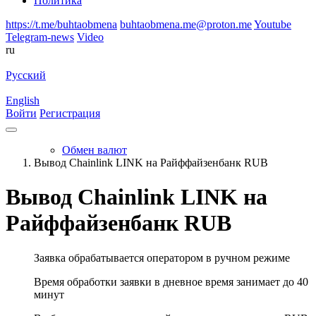
Политика
https://t.me/buhtaobmena
buhtaobmena.me@proton.me
Youtube
Telegram-news
Video
ru
Русский
English
Войти
Регистрация
Обмен валют
Вывод Chainlink LINK на Райффайзенбанк RUB
Вывод Chainlink LINK на
Райффайзенбанк RUB
Заявка обрабатывается оператором в ручном режиме
Время обработки заявки в дневное время занимает до 40
минут