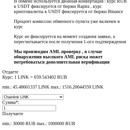
В обмене используется двойная конвертация : курс RUB
к USDT фиксируется от биржи Rapira , курс
криптовалюты к USDT фиксируется от биржи Binance
Процент комиссии обменного пункта уже включен в
курс
Курс не фиксируется на момент создания заявки, а
пересчитывается после получения 1-ого подтверждения
Мы производим AML проверку , в случае
обнаружения высокого AML риска может
потребоваться дополнительная верификация
Отдаете
Курс:
1 LINK = 659.543402 RUB
min.: 45.48601337 LINK
max.: 1516.20044559 LINK
Сумма
*
:
Получаете
min.: 30000 RUB
max.: 1000000 RUB