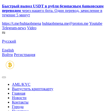
Быстрый вывод USDT в рубли безопасным банковским
переводом
через нашего бота. Один перевод, зачисление в
течение 5 минут
https://t.me/buhtaobmena
buhtaobmena.me@proton.me
Youtube
Telegram-news
Video
ru
Русский
English
Войти
Регистрация
AML/KYC
Выпустить криптокарту
Главная
Новости
Контакты
Города