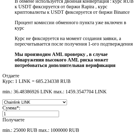
В обмене используется двойная конвертация : курс RUB
к USDT фиксируется от биржи Rapira , курс
криптовалюты к USDT фиксируется от биржи Binance
Процент комиссии обменного пункта уже включен в
курс
Курс не фиксируется на момент создания заявки, а
пересчитывается после получения 1-ого подтверждения
Мы производим AML проверку , в случае
обнаружения высокого AML риска может
потребоваться дополнительная верификация
Отдаете
Курс:
1 LINK = 685.234338 RUB
min.: 36.48386926 LINK
max.: 1459.3547704 LINK
Сумма
*
:
Получаете
min.: 25000 RUB
max.: 1000000 RUB