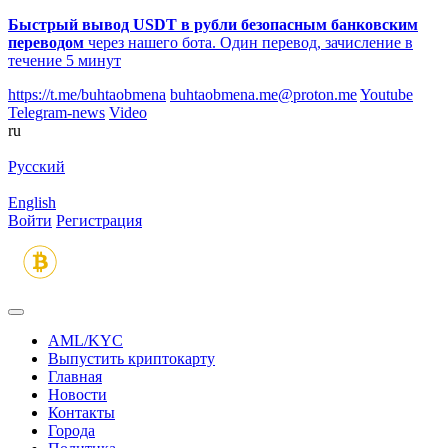
Быстрый вывод USDT в рубли безопасным банковским
переводом
через нашего бота. Один перевод, зачисление в
течение 5 минут
https://t.me/buhtaobmena
buhtaobmena.me@proton.me
Youtube
Telegram-news
Video
ru
Русский
English
Войти
Регистрация
AML/KYC
Выпустить криптокарту
Главная
Новости
Контакты
Города