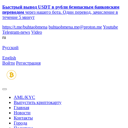
Быстрый вывод USDT в рубли безопасным банковским
переводом
через нашего бота. Один перевод, зачисление в
течение 5 минут
https://t.me/buhtaobmena
buhtaobmena.me@proton.me
Youtube
Telegram-news
Video
ru
Русский
English
Войти
Регистрация
AML/KYC
Выпустить криптокарту
Главная
Новости
Контакты
Города