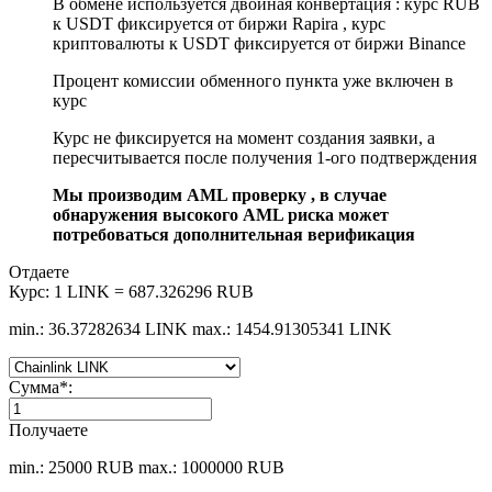
В обмене используется двойная конвертация : курс RUB
к USDT фиксируется от биржи Rapira , курс
криптовалюты к USDT фиксируется от биржи Binance
Процент комиссии обменного пункта уже включен в
курс
Курс не фиксируется на момент создания заявки, а
пересчитывается после получения 1-ого подтверждения
Мы производим AML проверку , в случае
обнаружения высокого AML риска может
потребоваться дополнительная верификация
Отдаете
Курс:
1 LINK = 687.326296 RUB
min.: 36.37282634 LINK
max.: 1454.91305341 LINK
Сумма
*
:
Получаете
min.: 25000 RUB
max.: 1000000 RUB