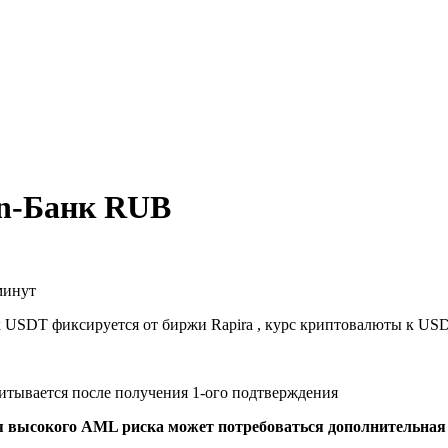
on-Банк RUB
минут
к USDT фиксируется от биржи Rapira , курс криптовалюты к US
читывается после получения 1-ого подтверждения
я высокого AML риска может потребоваться дополнительна