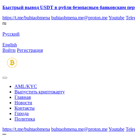
Быстрый вывод USDT в рубли безопасным банковским пер
https://t.me/buhtaobmena
buhtaobmena.me@proton.me
Youtube
Tele
ru
Русский
English
Войти
Регистрация
AML/KYC
Выпустить криптокарту
Главная
Новости
Контакты
Города
Политика
https://t.me/buhtaobmena
buhtaobmena.me@proton.me
Youtube
Tele
ru