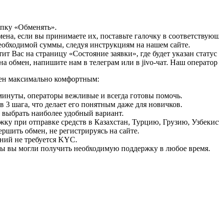
опку «Обменять».
мена, если вы принимаете их, поставьте галочку в соответствую
необходимой суммы, следуя инструкциям на нашем сайте.
т Вас на страницу «Состояние заявки», где будет указан статус
на обмен, напишите нам в телеграм или в jivo-чат. Наш операто
мен максимально комфортным:
минуты, операторы вежливые и всегда готовы помочь.
 3 шага, что делает его понятным даже для новичков.
ь выбрать наиболее удобный вариант.
ку при отправке средств в Казахстан, Турцию, Грузию, Узбеки
ршить обмен, не регистрируясь на сайте.
ний не требуется KYC.
бы вы могли получить необходимую поддержку в любое время.