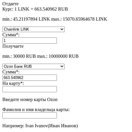
Отдаете
Курс:
1 LINK = 663.540962 RUB
min.: 45.21197894 LINK
max.: 15070.65964678 LINK
Сумма
*
:
Получаете
min.: 30000 RUB
max.: 10000000 RUB
Сумма
*
:
На карту
*
:
Введите номер карты Ozon
Фамилия и имя владельца карты:
Например: Ivan Ivanov(Иван Иванов)