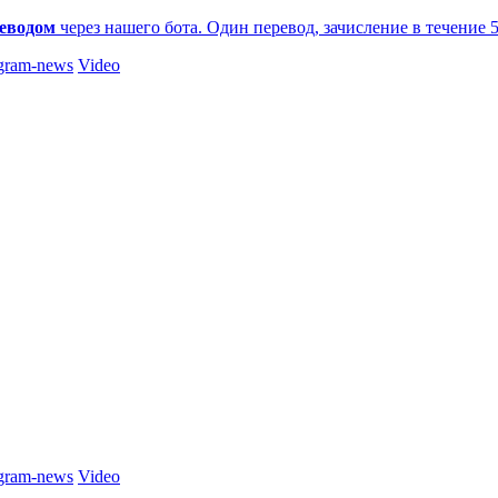
еводом
через нашего бота. Один перевод, зачисление в течение 
gram-news
Video
gram-news
Video