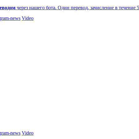
еводом
через нашего бота. Один перевод, зачисление в течение 
gram-news
Video
gram-news
Video