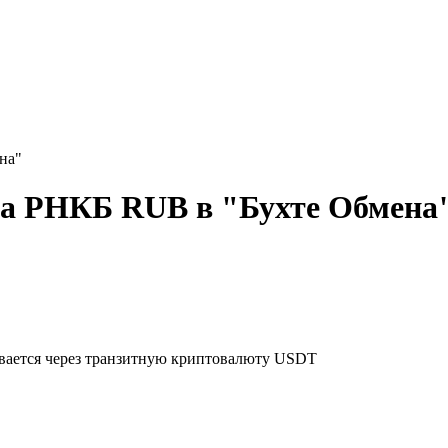
на"
на РНКБ RUB в "Бухте Обмена
ывается через транзитную криптовалюту USDT