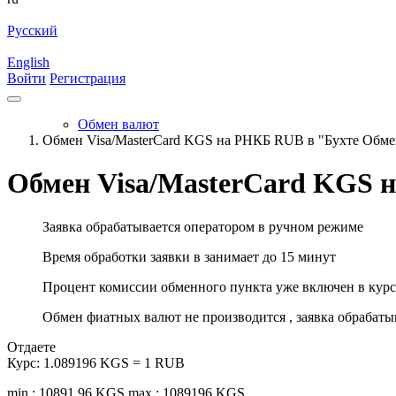
Русский
English
Войти
Регистрация
Обмен валют
Обмен Visa/MasterCard KGS на РНКБ RUB в "Бухте Обме
Обмен Visa/MasterCard KGS 
Заявка обрабатывается оператором в ручном режиме
Время обработки заявки в занимает до 15 минут
Процент комиссии обменного пункта уже включен в курс
Обмен фиатных валют не производится , заявка обрабат
Отдаете
Курс:
1.089196 KGS = 1 RUB
min.: 10891.96 KGS
max.: 1089196 KGS