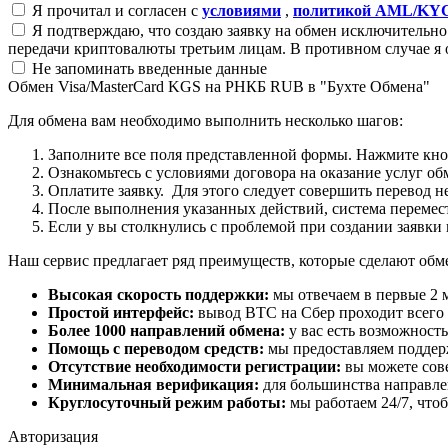
Я прочитал и согласен с
условиями
,
политикой AML/KY
Я подтверждаю, что создаю заявку на обмен исключительно 
передачи криптовалюты третьим лицам. В противном случае я 
Не запоминать введенные данные
Обмен Visa/MasterCard KGS на РНКБ RUB в "Бухте Обмена"
Для обмена вам необходимо выполнить несколько шагов:
Заполните все поля представленной формы. Нажмите кн
Ознакомьтесь с условиями договора на оказание услуг об
Оплатите заявку. Для этого следует совершить перевод 
После выполнения указанных действий, система перемести
Если у вы столкнулись с проблемой при создании заявки 
Наш сервис предлагает ряд преимуществ, которые сделают об
Высокая скорость поддержки:
мы отвечаем в первые 2 
Простой интерфейс:
вывод BTC на Сбер проходит всего в
Более 1000 направлений обмена:
у вас есть возможност
Помощь с переводом средств:
мы предоставляем поддерж
Отсутствие необходимости регистрации:
вы можете сове
Минимальная верификация:
для большинства направле
Круглосуточный режим работы:
мы работаем 24/7, что
Авторизация