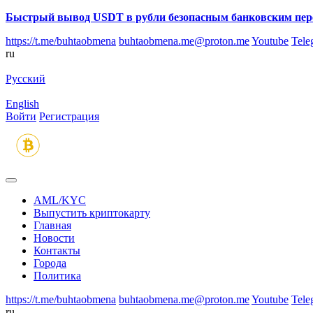
Быстрый вывод USDT в рубли безопасным банковским пер
https://t.me/buhtaobmena
buhtaobmena.me@proton.me
Youtube
Tele
ru
Русский
English
Войти
Регистрация
AML/KYC
Выпустить криптокарту
Главная
Новости
Контакты
Города
Политика
https://t.me/buhtaobmena
buhtaobmena.me@proton.me
Youtube
Tele
ru