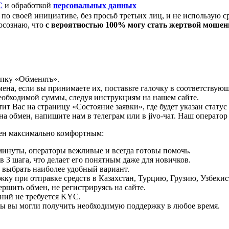
C
и обработкой
персональных данных
по своей инициативе, без просьб третьих лиц, и не использую с
осознаю, что
с вероятностью 100% могу стать жертвой моше
опку «Обменять».
мена, если вы принимаете их, поставьте галочку в соответствую
необходимой суммы, следуя инструкциям на нашем сайте.
т Вас на страницу «Состояние заявки», где будет указан статус
на обмен, напишите нам в телеграм или в jivo-чат. Наш операто
мен максимально комфортным:
минуты, операторы вежливые и всегда готовы помочь.
 3 шага, что делает его понятным даже для новичков.
ь выбрать наиболее удобный вариант.
ку при отправке средств в Казахстан, Турцию, Грузию, Узбеки
ршить обмен, не регистрируясь на сайте.
ний не требуется KYC.
бы вы могли получить необходимую поддержку в любое время.