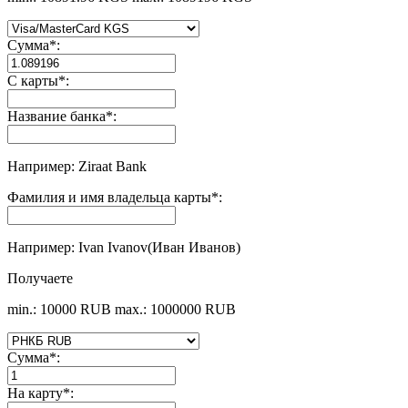
Сумма
*
:
С карты
*
:
Название банка
*
:
Например: Ziraat Bank
Фамилия и имя владельца карты
*
:
Например: Ivan Ivanov(Иван Иванов)
Получаете
min.: 10000 RUB
max.: 1000000 RUB
Сумма
*
:
На карту
*
: