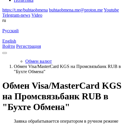
Политика
https://t.me/buhtaobmena
buhtaobmena.me@proton.me
Youtube
Telegram-news
Video
ru
Русский
English
Войти
Регистрация
Обмен валют
Обмен Visa/MasterCard KGS на Промсвязьбанк RUB в
"Бухте Обмена"
Обмен Visa/MasterCard KGS
на Промсвязьбанк RUB в
"Бухте Обмена"
Заявка обрабатывается оператором в ручном режиме