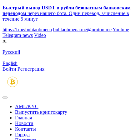
Быстрый вывод USDT в рубли безопасным банковским
переводом
через нашего бота. Один перевод, зачисление в
течение 5 минут
https://t.me/buhtaobmena
buhtaobmena.me@proton.me
Youtube
Telegram-news
Video
ru
Русский
English
Войти
Регистрация
AML/KYC
Выпустить криптокарту
Главная
Новости
Контакты
Города