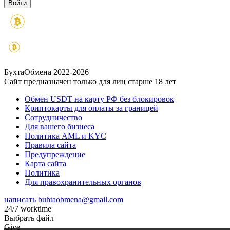
БухтаОбмена 2022-2026
Сайт предназначен только для лиц старше 18 лет
Обмен USDT на карту РФ без блокировок
Криптокарты для оплаты за границей
Сотрудничество
Для вашего бизнеса
Политика AML и KYC
Правила сайта
Предупреждение
Карта сайта
Политика
Для правохранительных органов
написать
buhtaobmena@gmail.com
24/7 worktime
Выбрать файл
Give